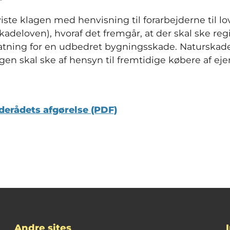
iste klagen med henvisning til forarbejderne til lo
adeloven), hvoraf det fremgår, at der skal ske regi
statning for en udbedret bygningsskade. Naturska
ringen skal ske af hensyn til fremtidige købere af 
derådets afgørelse (PDF)
Andre sites