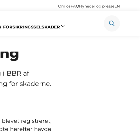
Om os
FAQ
Nyheder og presse
EN
R FORSIKRINGSSELSKABER
r BBR-
ing
 i BBR af
ng for skaderne.
blevet registreret,
idte herefter havde