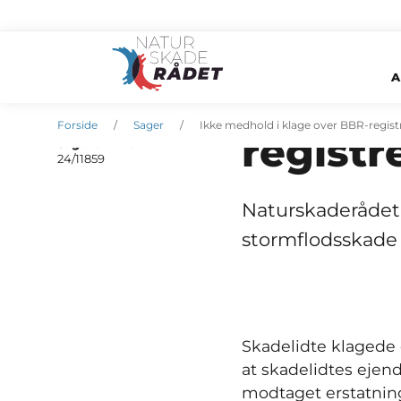
A
Ikke me
Oprettet
02. juni 2025
Forside
Sager
Ikke medhold i klage over BBR-registr
registr
Sagsnummer
24/11859
Naturskaderådet 
stormflodsskade 
Skadelidte klagede o
at skadelidtes ejen
modtaget erstatning