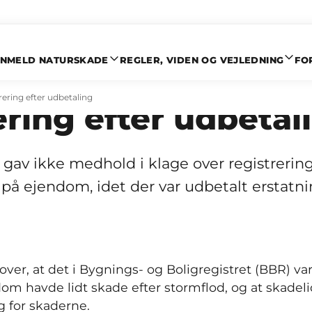
NMELD NATURSKADE
REGLER, VIDEN OG VEJLEDNING
FO
dhold i klage ove
ering efter udbetaling
ering efter udbetal
gav ikke medhold i klage over registrering
på ejendom, idet der var udbetalt erstatni
ver, at det i Bygnings- og Boligregistret (BBR) var 
dom havde lidt skade efter stormflod, og at skadel
 for skaderne.