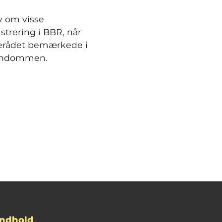
v om visse
strering i BBR, når
derådet bemærkede i
ejendommen.
Indhold