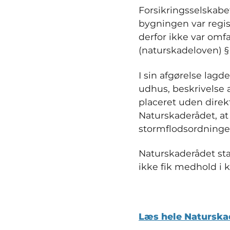
Forsikringsselskabe
bygningen var regis
derfor ikke var omf
(naturskadeloven) § 4
I sin afgørelse lag
udhus, beskrivelse 
placeret uden dire
Naturskaderådet, at
stormflodsordningen, 
Naturskaderådet sta
ikke fik medhold i 
Læs hele Naturska