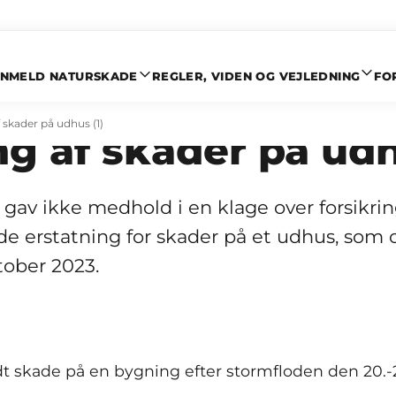
NMELD NATURSKADE
REGLER, VIDEN OG VEJLEDNING
FO
dhold i klage over
 skader på udhus (1)
ng af skader på ud
gav ikke medhold i en klage over forsikri
yde erstatning for skader på et udhus, som 
tober 2023.
dt skade på en bygning efter stormfloden den 20.-2