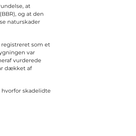
rundelse, at
(BBR), og at den
sse naturskader
 registreret som et
bygningen var
heraf vurderede
ar dækket af
 hvorfor skadelidte