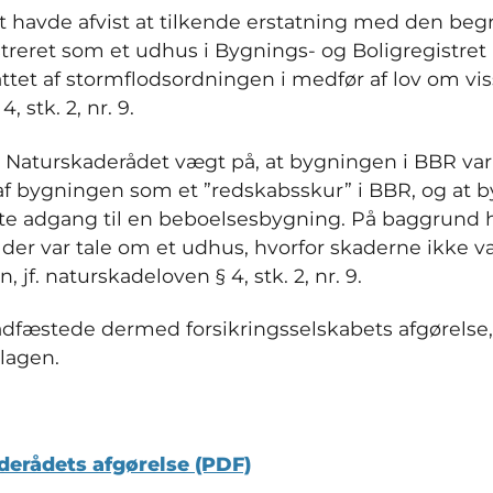
t havde afvist at tilkende erstatning med den beg
treret som et udhus i Bygnings- og Boligregistret 
attet af stormflodsordningen i medfør af lov om vi
, stk. 2, nr. 9.
de Naturskaderådet vægt på, at bygningen i BBR var
af bygningen som et ”redskabsskur” i BBR, og at 
kte adgang til en beboelsesbygning. På baggrund 
 der var tale om et udhus, hvorfor skaderne ikke v
jf. naturskadeloven § 4, stk. 2, nr. 9.
dfæstede dermed forsikringsselskabets afgørelse,
klagen.
derådets afgørelse (PDF)