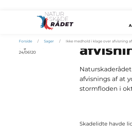
A
Ikke me
Oprettet
25. februar 2025
Forside
Sager
Ikke medhold i klage over afvisning af
afvisni
Sagsnummer
24/06120
Naturskaderådet 
afvisnings af at 
stormfloden i ok
Skadelidte havde li