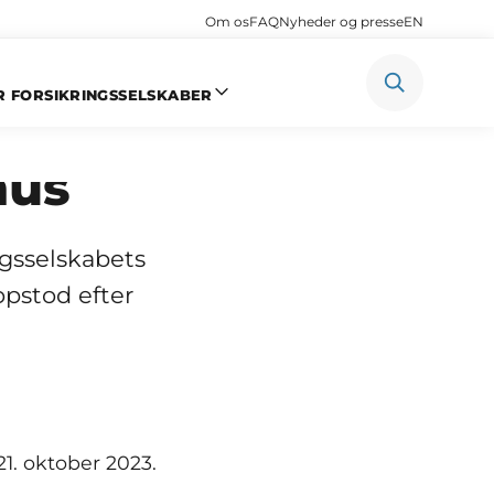
Om os
FAQ
Nyheder og presse
EN
R FORSIKRINGSSELSKABER
hus
ngsselskabets
opstod efter
1. oktober 2023.