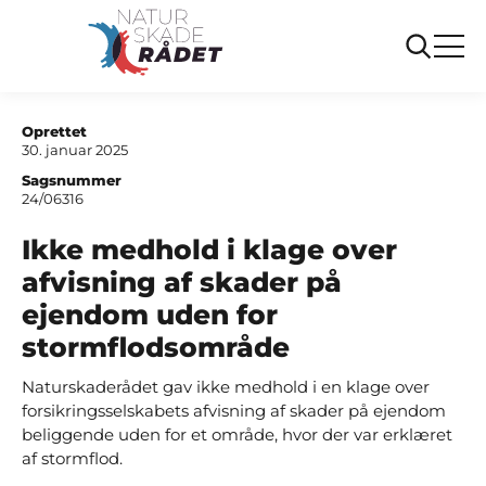
...
Sager
Ikke medhold i klage over afvisning af skader
på ejendom uden for stormflodsområde
Oprettet
30. januar 2025
Sagsnummer
24/06316
Ikke medhold i klage over
afvisning af skader på
ejendom uden for
stormflodsområde
Naturskaderådet gav ikke medhold i en klage over
forsikringsselskabets afvisning af skader på ejendom
beliggende uden for et område, hvor der var erklæret
af stormflod.