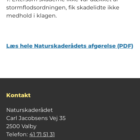
stormflodsordningen, fik skadelidte ikke
medhold i klagen.
Læs hele Naturskaderådets afgørelse (PDF)
Kontakt
Naturskaderådet
Carl Jacobsens Vej 35
2500 Valby
Telefon:
41 71 51 31