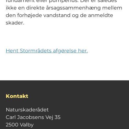
fundament eller pumpehus. Der er således
ikke en direkte årsagssammenhæng mellem
den forhøjede vandstand og de anmeldte
skader.
Hent Stormrådets afgørelse her.
Kontakt
Naturskaderådet
Carl Jacobsens Vej 35
2500 Valby