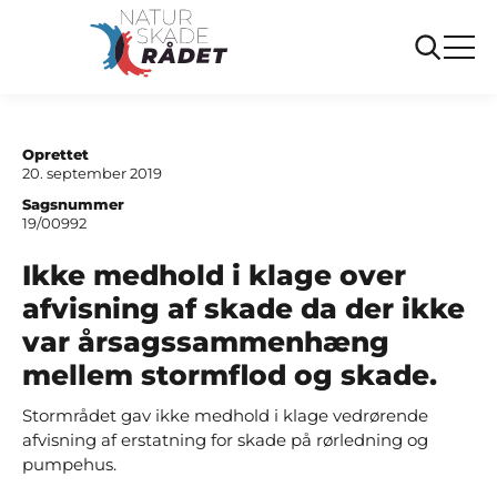
...
Sager
Ikke medhold i klage over afvisning af skade da
der ikke var årsagssammenhæng mellem
stormflod og skade.
Oprettet
20. september 2019
Sagsnummer
19/00992
Ikke medhold i klage over
afvisning af skade da der ikke
var årsagssammenhæng
mellem stormflod og skade.
Stormrådet gav ikke medhold i klage vedrørende
afvisning af erstatning for skade på rørledning og
pumpehus.