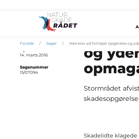
A
Ikke kr
Oprettet
14. marts 2016
Forside
Sager
Ikke krav på forhøjet opgørelse og yd
og yder
Opdateret
14. marts 2016
opmaga
Sagsnummer
15/07094
Stormrådet afvist
skadesopgørelsen
Skadelidte klagede 