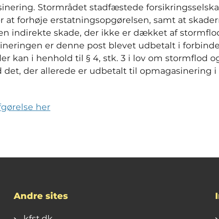
sinering. Stormrådet stadfæstede forsikringsselska
or at forhøje erstatningsopgørelsen, samt at skade
n indirekte skade, der ikke er dækket af stormflo
neringen er denne post blevet udbetalt i forbind
 kan i henhold til § 4, stk. 3 i lov om stormflod o
det, der allerede er udbetalt til opmagasinering 
gørelse her
Andre sites
kfst.dk