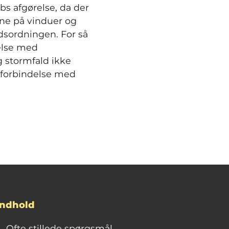
bs afgørelse, da der
rne på vinduer og
dsordningen. For så
else med
g stormfald ikke
i forbindelse med
Indhold
Ofte stillede spørgsmål