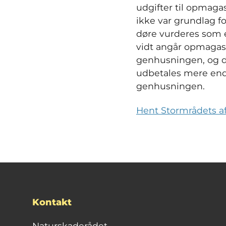
udgifter til opmaga
ikke var grundlag f
døre vurderes som e
vidt angår opmagasi
genhusningen, og der
udbetales mere end 
genhusningen.
Hent Stormrådets af
Kontakt
Naturskaderådet