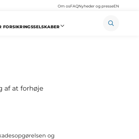
Om os
FAQ
Nyheder og presse
EN
R FORSIKRINGSSELSKABER
ørelse
 af at forhøje
 skadesopgørelsen og