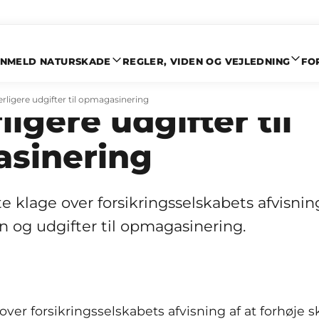
NMELD NATURSKADE
REGLER, VIDEN OG VEJLEDNING
FO
av på forhøjet opg
erligere udgifter til opmagasinering
ligere udgifter til
sinering
e klage over forsikringsselskabets afvisning
 og udgifter til opmagasinering.
over forsikringsselskabets afvisning af at forhøje