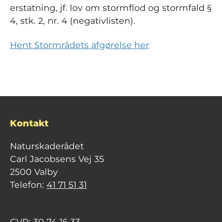
erstatning, jf. lov om stormflod og stormfald §
4, stk. 2, nr. 4 (negativlisten).
Hent Stormrådets afgørelse her
Kontakt
Naturskaderådet
Carl Jacobsens Vej 35
2500 Valby
Telefon:
41 71 51 31
CVR: 30 74 16 33