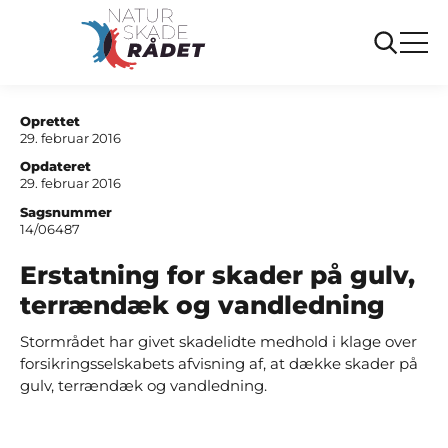
...
Sager
Erstatning for skader paa gulv terraendaek og
vandledning
Oprettet
29. februar 2016
Opdateret
29. februar 2016
Sagsnummer
14/06487
Erstatning for skader på gulv,
terrændæk og vandledning
Stormrådet har givet skadelidte medhold i klage over
forsikringsselskabets afvisning af, at dække skader på
gulv, terrændæk og vandledning.