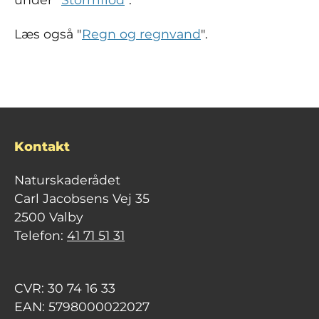
Læs også "
Regn og regnvand
".
Kontakt
Naturskaderådet
Carl Jacobsens Vej 35
2500 Valby
Telefon:
41 71 51 31
CVR: 30 74 16 33
EAN: 5798000022027