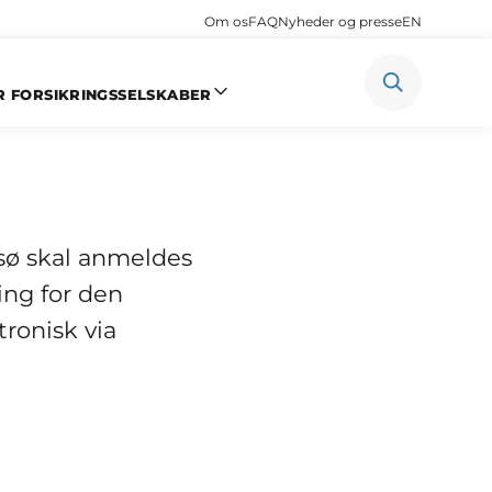
Om os
FAQ
Nyheder og presse
EN
R FORSIKRINGSSELSKABER
r
 sø skal anmeldes
ring for den
ronisk via