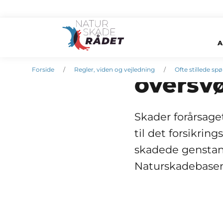
A
Anmelde
20. juli 2011
Forside
Regler, viden og vejledning
Ofte stillede sp
oversv
Skader forårsage
til det forsikrin
skadede genstand
Naturskadebase