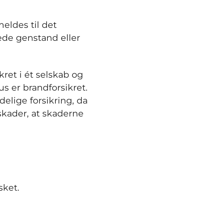
eldes til det
dede genstand eller
ret i ét selskab og
us er brandforsikret.
elige forsikring, da
rskader, at skaderne
sket.