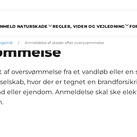
NMELD NATURSKADE
REGLER, VIDEN OG VEJLEDNING
FO
lse af skader efte
ørgsmål
Anmeldelse af skader efter oversvømmelse
ømmelse
t af oversvømmelse fra et vandløb eller en
gsselskab, hvor der er tegnet en brandforsik
 eller ejendom. Anmeldelse skal ske elekt
n.