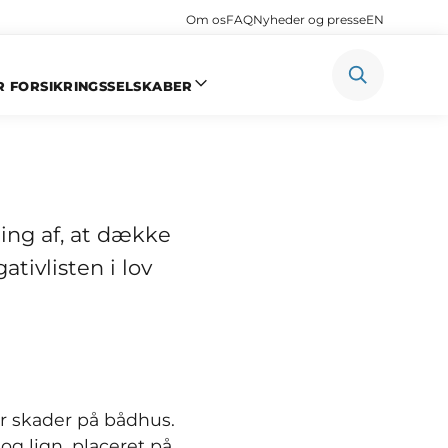
Om os
FAQ
Nyheder og presse
EN
R FORSIKRINGSSELSKABER
 på
ning af, at dække
tivlisten i lov
or skader på bådhus.
g lign. placeret på