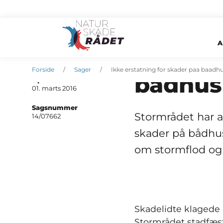
A
Ikke er
Oprettet
01. marts 2016
Forside
Sager
Ikke erstatning for skader paa baadh
bådhus
Opdateret
01. marts 2016
Sagsnummer
Stormrådet har af
14/07662
skader på bådhus
om stormflod og 
Skadelidte klagede o
Stormrådet stadfæst