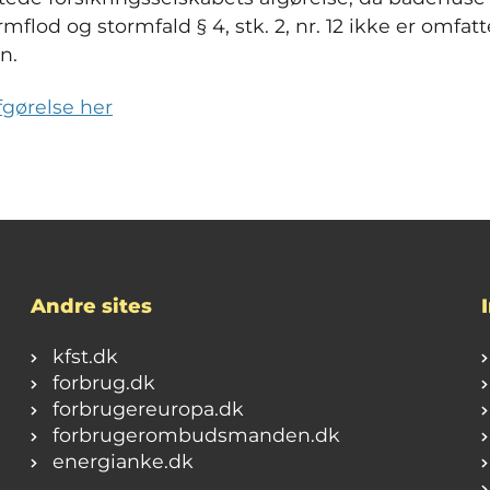
rmflod og stormfald § 4, stk. 2, nr. 12 ikke er omfatt
n.
gørelse her
Andre sites
kfst.dk
forbrug.dk
forbrugereuropa.dk
forbrugerombudsmanden.dk
energianke.dk