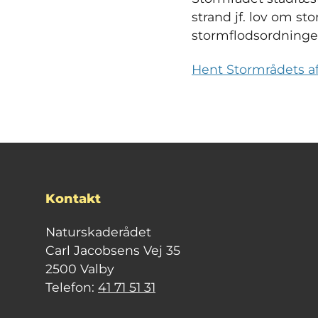
strand jf. lov om sto
stormflodsordninge
Hent Stormrådets af
Kontakt
Naturskaderådet
Carl Jacobsens Vej 35
2500 Valby
Telefon:
41 71 51 31