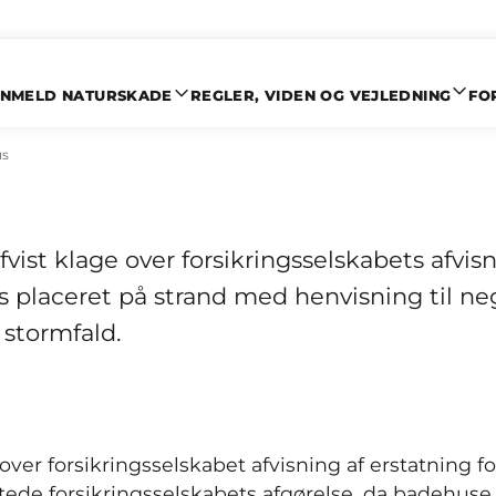
NMELD NATURSKADE
REGLER, VIDEN OG VEJLEDNING
FO
statning for skader
us
vist klage over forsikringsselskabets afvis
 placeret på strand med henvisning til nega
stormfald.
ver forsikringsselskabet afvisning af erstatning f
ede forsikringsselskabets afgørelse, da badehuse o