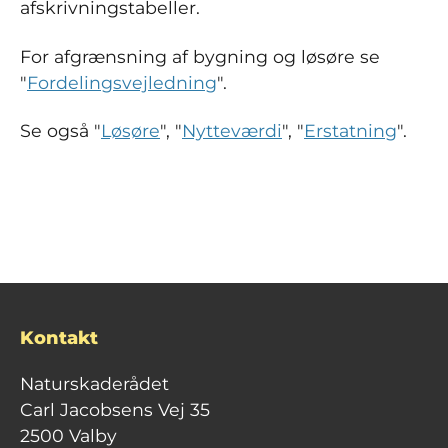
afskrivningstabeller.
For afgrænsning af bygning og løsøre se
"
Fordelingsvejledning
".
Se også "
Løsøre
", "
Nytteværdi
", "
Erstatning
".
Kontakt
Naturskaderådet
Carl Jacobsens Vej 35
2500 Valby