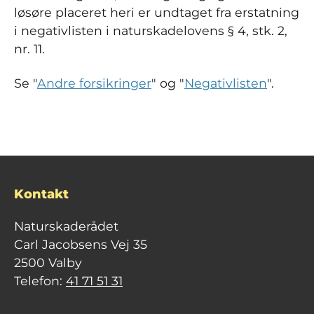
løsøre placeret heri
er undtaget fra erstatning
i negativlisten i naturskadelovens § 4, stk. 2,
nr. 11.
Se "
Andre forsikringer
" og "
Negativlisten
".
Kontakt
Naturskaderådet
Carl Jacobsens Vej 35
2500 Valby
Telefon:
41 71 51 31