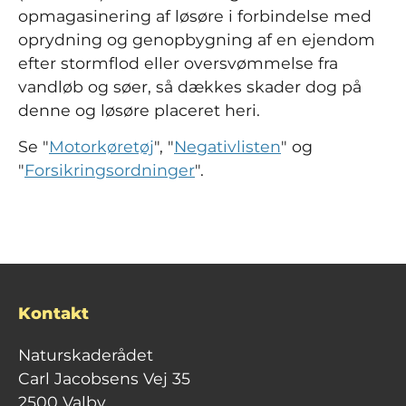
opmagasinering af løsøre i forbindelse med
oprydning og genopbygning af en ejendom
efter stormflod eller oversvømmelse fra
vandløb og søer, så dækkes skader dog på
denne og løsøre placeret heri.
Se "
Motorkøretøj
", "
Negativlisten
" og
"
Forsikringsordninger
".
Kontakt
Naturskaderådet
Carl Jacobsens Vej 35
2500 Valby