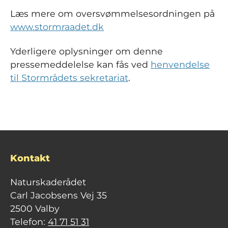
Læs mere om oversvømmelsesordningen på
www.stormraadet.dk
Yderligere oplysninger om denne
pressemeddelelse kan fås ved
henvendelse
til Stormrådets sekretariat
.
Kontakt
Naturskaderådet
Carl Jacobsens Vej 35
2500 Valby
Telefon:
41 71 51 31