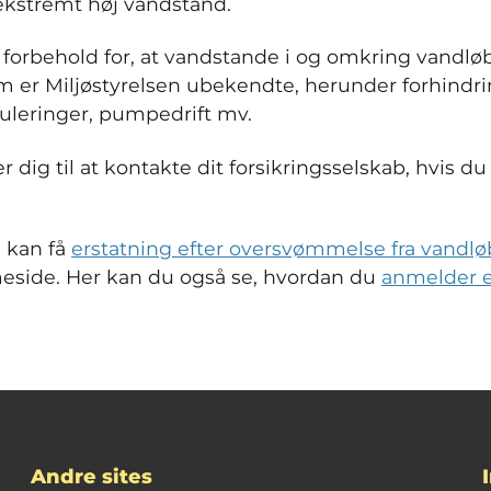
 ekstremt høj vandstand.
r forbehold for, at vandstande i og omkring vandlø
om er Miljøstyrelsen ubekendte, herunder forhindri
guleringer, pumpedrift mv.
 dig til at kontakte dit forsikringsselskab, hvis du
 kan få
erstatning efter oversvømmelse fra vandlø
side. Her kan du også se, hvordan du
anmelder 
Andre sites