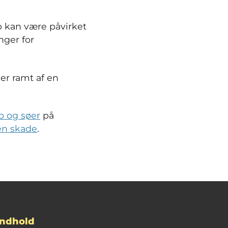
b kan være påvirket
nger for
 er ramt af en
b og søer
på
en skade
.
Indhold