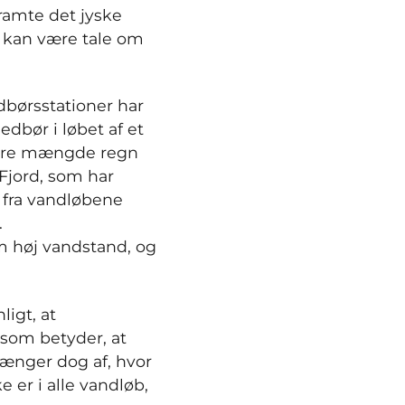
 ramte det jyske
r kan være tale om
dbørsstationer har
dbør i løbet af et
tore mængde regn
 Fjord, som har
t fra vandløbene
.
em høj vandstand, og
igt, at
som betyder, at
ænger dog af, hvor
 er i alle vandløb,