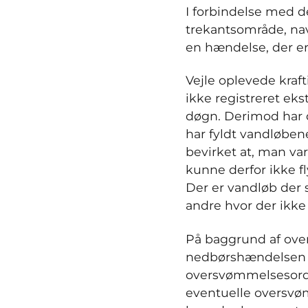
I forbindelse med de
trekantsområde, nav
en hændelse, der e
Vejle oplevede kraf
ikke registreret ek
døgn. Derimod har 
har fyldt vandløben
bevirket at, man var
kunne derfor ikke f
Der er vandløb der 
andre hvor der ikke
På baggrund af oven
nedbørshændelsen h
oversvømmelsesordni
eventuelle oversvømm