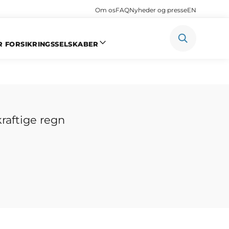
Om os
FAQ
Nyheder og presse
EN
R FORSIKRINGSSELSKABER
kraftig
raftige regn