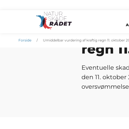
A
Umidde
Øvrige nyheder
18. oktober 2019
Forside
Umiddelbar vurdering af kraftig regn 11. oktober 2
regn 1
Eventuelle skad
den 11. oktober
oversvømmelse