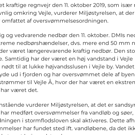
t kraftige regnvejr den 11. oktober 2019, som især
nlig omkring Vejle, vurderer Miljøstyrelsen, at de
r omfattet af oversvømmelsesordningen.
tig og vedvarende nedbør den 11. oktober. DMIs ne
streme nedbørshændelser, dvs. mere end 50 mm ne
der været længerevarende kraftig nedbør. Den s
e. Samtidig har der været en høj vandstand i Vejle
 nødt til at lukke højvandsslusen i Vejle by. Vande
lyde ud i fjorden og har oversvømmet dele af byen
strømmer til Vejle Å, hvor der har været en ekstr
 har været det.
stående vurderer Miljøstyrelsen, at det er sandsynl
ar medført oversvømmelser fra vandløb og søer, 
ngen i stormflodsloven skal aktiveres. Dette afh
elser har fundet sted ift. vandløbene, da det ikke