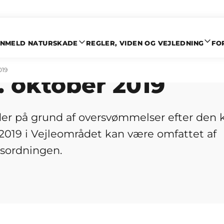
NMELD NATURSKADE
REGLER, VIDEN OG VEJLEDNING
FO
lbar vurdering af 
019
1. oktober 2019
er på grund af oversvømmelser efter den k
 2019 i Vejleområdet kan være omfattet af
sordningen.