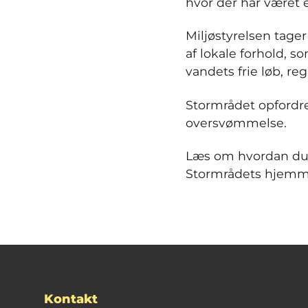
hvor der har været
Miljøstyrelsen tage
af lokale forhold, s
vandets frie løb, re
Stormrådet opfordrer
oversvømmelse.
Læs om hvordan du
Stormrådets hjemme
Kontakt