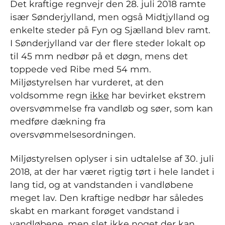
Det kraftige regnvejr den 28. juli 2018 ramte
især Sønderjylland, men også Midtjylland og
enkelte steder på Fyn og Sjælland blev ramt.
I Sønderjylland var der flere steder lokalt op
til 45 mm nedbør på et døgn, mens det
toppede ved Ribe med 54 mm.
Miljøstyrelsen har vurderet, at den
voldsomme regn
ikke
har bevirket ekstrem
oversvømmelse fra vandløb og søer, som kan
medføre dækning fra
oversvømmelsesordningen.
Miljøstyrelsen oplyser i sin udtalelse af 30. juli
2018, at der har været rigtig tørt i hele landet i
lang tid, og at vandstanden i vandløbene
meget lav. Den kraftige nedbør har således
skabt en markant forøget vandstand i
vandløbene, men slet ikke noget der kan