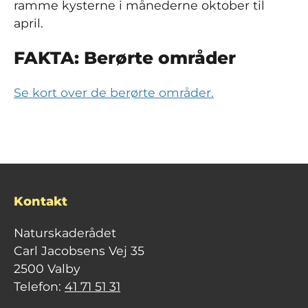
ramme kysterne i månederne oktober til
april.
FAKTA: Berørte områder
Se kort over de berørte områder.
Kontakt
Naturskaderådet
Carl Jacobsens Vej 35
2500 Valby
Telefon:
41 71 51 31