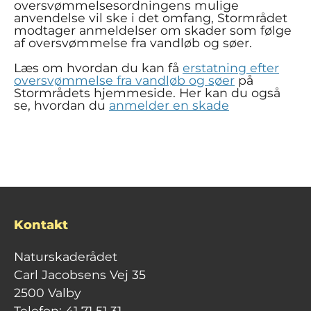
oversvømmelsesordningens mulige
anvendelse vil ske i det omfang, Stormrådet
modtager anmeldelser om skader som følge
af oversvømmelse fra vandløb og søer.
Læs om hvordan du kan få
erstatning efter
oversvømmelse fra vandløb og søer
på
Stormrådets hjemmeside. Her kan du også
se, hvordan du
anmelder en skade
Kontakt
Naturskaderådet
Carl Jacobsens Vej 35
2500 Valby
Telefon:
41 71 51 31