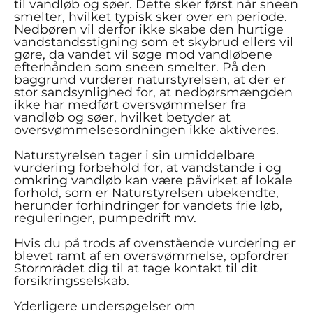
til vandløb og søer. Dette sker først når sneen
smelter, hvilket typisk sker over en periode.
Nedbøren vil derfor ikke skabe den hurtige
vandstandsstigning som et skybrud ellers vil
gøre, da vandet vil søge mod vandløbene
efterhånden som sneen smelter. På den
baggrund vurderer naturstyrelsen, at der er
stor sandsynlighed for, at nedbørsmængden
ikke har medført oversvømmelser fra
vandløb og søer, hvilket betyder at
oversvømmelsesordningen ikke aktiveres.
Naturstyrelsen tager i sin umiddelbare
vurdering forbehold for, at vandstande i og
omkring vandløb kan være påvirket af lokale
forhold, som er Naturstyrelsen ubekendte,
herunder forhindringer for vandets frie løb,
reguleringer, pumpedrift mv.
Hvis du på trods af ovenstående vurdering er
blevet ramt af en oversvømmelse, opfordrer
Stormrådet dig til at tage kontakt til dit
forsikringsselskab.
Yderligere undersøgelser om