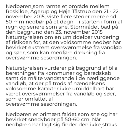
Nedbøren som ramte et område mellem
Roskilde, Ågerup og Høje Tåstrup den 21.- 22.
november 2015, viste flere steder mere end
50 mm nedbør på et døgn – i starten i form af
regn og senere som sne. Stormrådet bad på
den baggrund den 23. november 2015
Naturstyrelsen om en umiddelbar vurdering
af risikoen for, at den voldsomme nedbør har
bevirket ekstrem oversvømmelse fra vandløb
og søer, som kan medføre dækning fra
oversvømmelsesordningen.
Naturstyrelsen vurderer på baggrund af bl.a.
beretninger fra kommuner og beredskab
samt de målte vandstande i de nærliggende
vandløb, at der på trods af hændelsens
voldsomme karakter ikke umiddelbart har
været oversvømmelser fra vandløb og søer,
som er omfattet af
oversvømmelsesordningen.
Nedbøren er primært faldet som sne og har
bevirket snedybder på 50-60 cm. Når
nedbøren har lagt sig finder den ikke straks