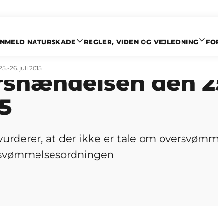
NMELD NATURSKADE
REGLER, VIDEN OG VEJLEDNING
FO
lbar vurdering af
-26. juli 2015
shændelsen den 25
15
vurderer, at der ikke er tale om oversvømme
rsvømmelsesordningen