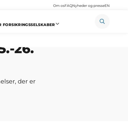
Om os
FAQ
Nyheder og presse
EN
R FORSIKRINGSSELSKABER
.-26.
lser, der er