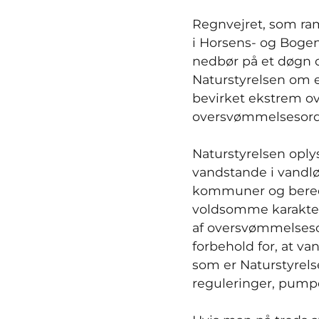
Regnvejret, som ram
i Horsens- og Boge
nedbør på et døgn o
Naturstyrelsen om e
bevirket ekstrem o
oversvømmelsesord
Naturstyrelsen oplys
vandstande i vandlø
kommuner og bereds
voldsomme karakter
af oversvømmelseso
forbehold for, at v
som er Naturstyrels
reguleringer, pumpe