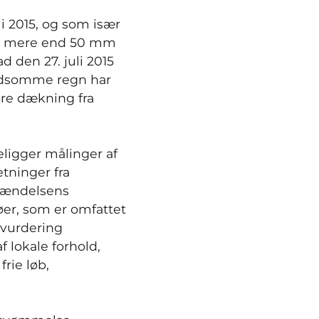
i 2015, og som især
er mere end 50 mm
 den 27. juli 2015
oldsomme regn har
re dækning fra
religger målinger af
tninger fra
 hændelsens
er, som er omfattet
 vurdering
 lokale forhold,
rie løb,