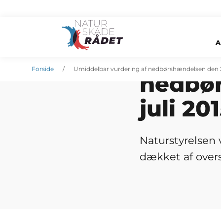
A
Umidde
Øvrige nyheder
29. juli 2015
Forside
Umiddelbar vurdering af nedbørshændelsen den 25.
nedbør
juli 20
Naturstyrelsen 
dækket af ove