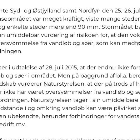
te Syd- og Østjylland samt Nordfyn den 25.-26. jul
nseområdet var meget kraftigt, viste mange sted
g enkelte steder mere end 90 mm. Stormrådet bad
n umiddelbar vurdering af risikoen for, at den v
versvømmelse fra vandløb og søer, som kan medfø
ningen.
er i udtalelse af 28. juli 2015, at der endnu ikke fo
b og søer i området. Men på baggrund af bl.a. bere
kab vurderer Naturstyrelsen, at der på trods af
 ikke har været oversvømmelser fra vandløb og sø
rdningen. Naturstyrelsen tager i sin umiddelbare
andstande i og omkring vandløb kan være påvirket af
en ubekendte, herunder forhindringer for vandets f
drift mv.