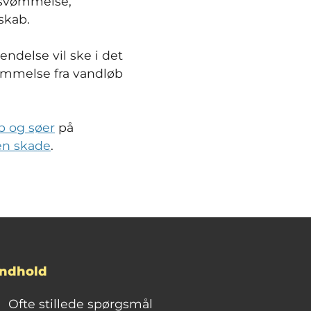
ersvømmelse,
lskab.
delse vil ske i det
ømmelse fra vandløb
b og søer
på
en skade
.
Indhold
Ofte stillede spørgsmål