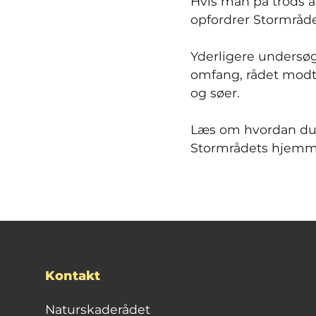
Hvis man på trods a
opfordrer Stormrådet 
Yderligere undersø
omfang, rådet modt
og søer.
Læs om hvordan du
Stormrådets hjemme
Kontakt
Naturskaderådet