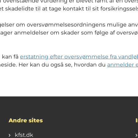
f ovenstående vurdering er blevet ramt af en ov
skadelidte til at tage kontakt til sit forsikringsse
gelser om oversvømmelsesordningens mulige anven
ager anmeldelser om skader som følge af oversv
 kan få
erstatning efter oversvømmelse fra vandlø
side. Her kan du også se, hvordan du
anmelder 
Andre sites
kfst.dk