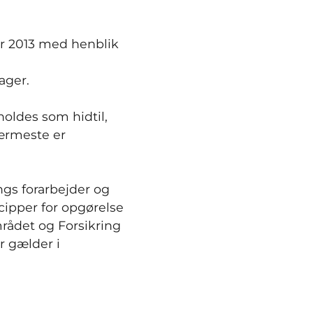
r 2013 med henblik
ager.
holdes som hidtil,
nærmeste er
ngs forarbejder og
ipper for opgørelse
mrådet og Forsikring
er gælder i