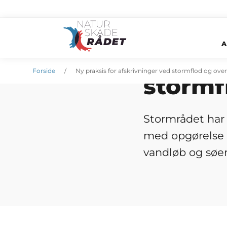
A
Ny pra
Øvrige nyheder
24. februar 2014
Forside
Ny praksis for afskrivninger ved stormflod og o
stormf
Stormrådet har 
med opgørelse 
vandløb og søer