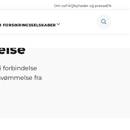
Om os
FAQ
Nyheder og presse
EN
R FORSIKRINGSSELSKABER
ger ved
else
i forbindelse
svømmelse fra