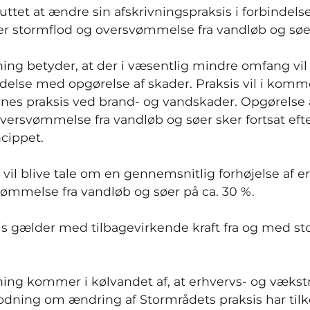
uttet at ændre sin afskrivningspraksis i forbindel
er stormflod og oversvømmelse fra vandløb og søe
ing betyder, at der i væsentlig mindre omfang vil 
ndelse med opgørelse af skader. Praksis vil i komme
rnes praksis ved brand- og vandskader. Opgørelse
oversvømmelse fra vandløb og søer sker fortsat eft
cippet.
 vil blive tale om en gennemsnitlig forhøjelse af 
ømmelse fra vandløb og søer på ca. 30 %.
s gælder med tilbagevirkende kraft fra og med st
ing kommer i kølvandet af, at erhvervs- og væks
ng om ændring af Stormrådets praksis har tilken