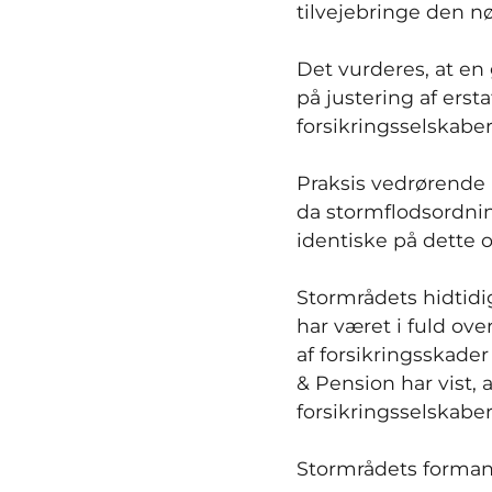
tilvejebringe den n
Det vurderes, at e
på justering af ersta
forsikringsselskabe
Praksis vedrørende 
da stormflodsordnin
identiske på dette 
Stormrådets hidtidi
har været i fuld ov
af forsikringsskader
& Pension har vist, a
forsikringsselskabe
Stormrådets formand