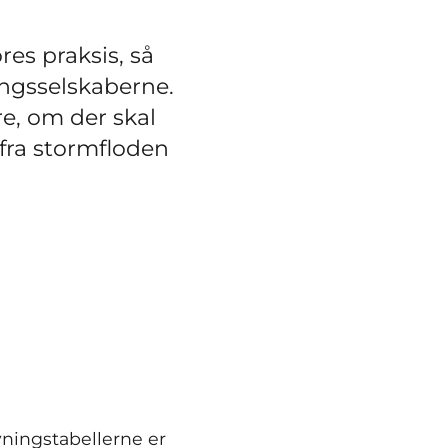
es praksis, så
ingsselskaberne.
e, om der skal
 fra stormfloden
vningstabellerne er