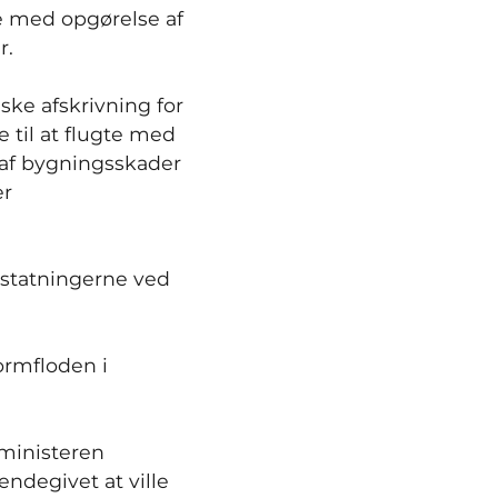
se med opgørelse af
r.
ske afskrivning for
 til at flugte med
 af bygningsskader
er
erstatningerne ved
ormfloden i
tministeren
degivet at ville