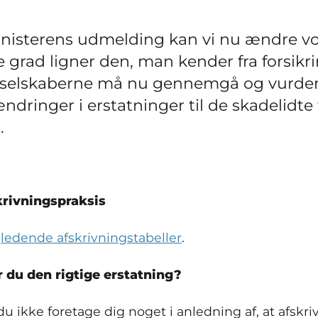
ministerens udmelding kan vi nu ændre vor
e grad ligner den, man kender fra forsikr
sselskaberne må nu gennemgå og vurder
ndringer i erstatninger til de skadelidte
.
krivningspraksis
jledende afskrivningstabeller
.
 du den rigtige erstatning?
u ikke foretage dig noget i anledning af, at afskri