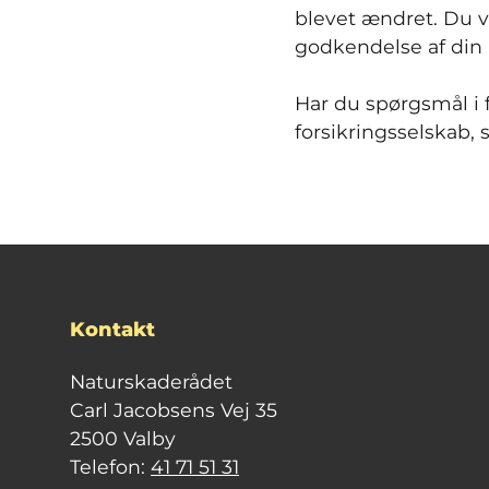
blevet ændret. Du v
godkendelse af din 
Har du spørgsmål i f
forsikringsselskab,
Kontakt
Naturskaderådet
Carl Jacobsens Vej 35
2500 Valby
Telefon:
41 71 51 31