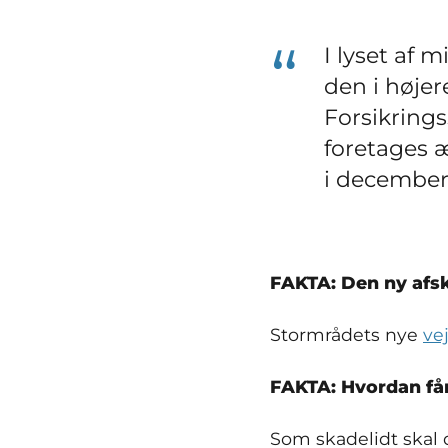
I lyset af 
den i højer
Forsikring
foretages æ
i december
FAKTA: Den ny afs
Stormrådets nye
ve
FAKTA: Hvordan får
Som skadelidt skal d