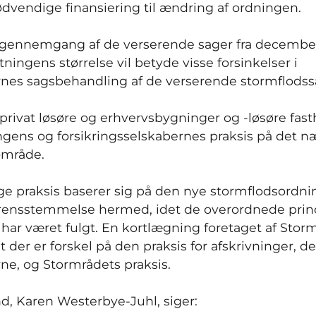
ødvendige finansiering til ændring af ordningen.
n gennemgang af de verserende sager fra decembe
tningens størrelse vil betyde visse forsinkelser i
rnes sagsbehandling af de verserende stormflodss
privat løsøre og erhvervsbygninger og -løsøre fast
gens og forsikringsselskabernes praksis på det 
område.
ge praksis baserer sig på den nye stormflodsordni
erensstemmelse hermed, idet de overordnede princ
 har været fulgt. En kortlægning foretaget af Stor
t der er forskel på den praksis for afskrivninger, d
rne, og Stormrådets praksis.
, Karen Westerbye-Juhl, siger: