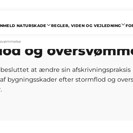
NMELD NATURSKADE
REGLER, VIDEN OG VEJLEDNING
FO
ksis for afskrivnin
versvømmelse
lod og oversvømm
besluttet at ændre sin afskrivningspraksis 
af bygningsskader efter stormflod og over
.