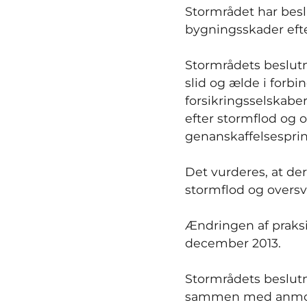
Stormrådet har besl
bygningsskader eft
Stormrådets beslutn
slid og ælde i forbi
forsikringsselskabe
efter stormflod og 
genanskaffelsesprin
Det vurderes, at der
stormflod og oversv
Ændringen af praksi
december 2013.
Stormrådets beslutn
sammen med anmodni