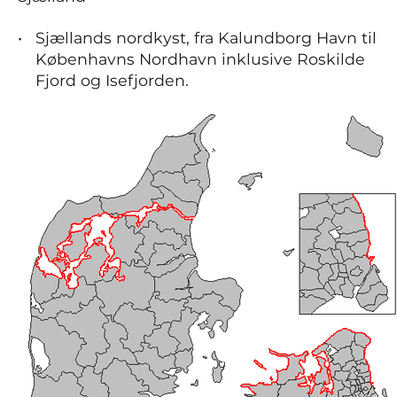
Sjællands nordkyst, fra Kalundborg Havn til
Københavns Nordhavn inklusive Roskilde
Fjord og Isefjorden.